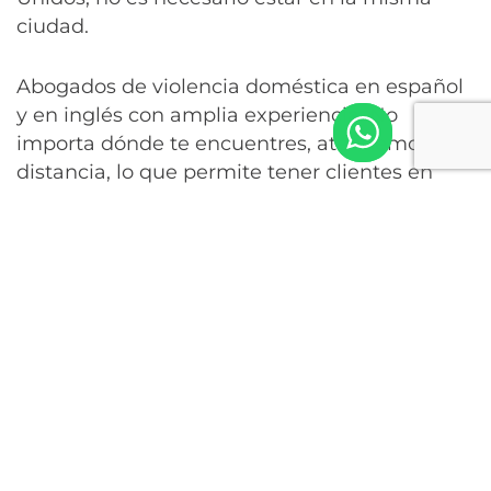
ciudad.
Abogados de violencia doméstica en español
y en inglés con amplia experiencia. No
importa dónde te encuentres, atendemos a
distancia, lo que permite tener clientes en
Estados Unidos, México y en toda
Latinoamérica.
Con el uso de la tecnología ya no existen
distancias y contratar el abogado de la
esquina que tal vez no cuente con la
experiencia que buscas, es cosa del pasado.
Nuestro despacho de abogados de violencia
doméstica y temas de visa Vawa está