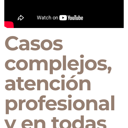
Casos
complejos,
atención
profesional
y en todas