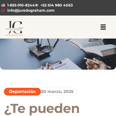
1-855-910-8244
+52 614 980 4063
info@juradograham.com
Deportación
20 marzo, 2025
¿Te pueden