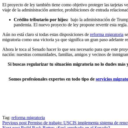
El proyecto de ley también tiene como objetivo proteger las tarjetas v
viaje de la administración anterior, prohibiciones de entrada relacio
Crédito tributario por hijos:
bajo la administración de Trump
pandemia. El nuevo proyecto de ley propone revertir esta regla.
Aún no está claro si todas estas disposiciones de
reforma migratoria
se
migratoria como una victoria ya que significa un gran paso adelante re
Ahora le toca al Senado hacer lo que sea necesario para que este proye
nación: nuestras comunidades, familias, amigos y vecinos de inmigran
Si buscas regularizar tu situación migratoria no lo dudes más
Somos profesionales expertos en todo tipo de
servicios migrato
Tag:
reforma migratoria
Previous post
Permiso de trabajo: USCIS implementa sistema de reno
Next post
Build Back Better: ¿Será aprobado en el Senado?