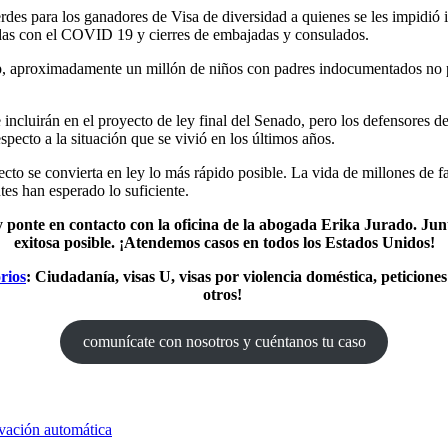
erdes para los ganadores de Visa de diversidad a quienes se les impidió 
nadas con el COVID 19 y cierres de embajadas y consulados.
, aproximadamente un millón de niños con padres indocumentados no pudi
 incluirán en el proyecto de ley final del Senado, pero los defensores d
specto a la situación que se vivió en los últimos años.
cto se convierta en ley lo más rápido posible. La vida de millones de f
tes han esperado lo suficiente.
 y ponte en contacto con la oficina de la abogada Erika Jurado. Ju
exitosa posible. ¡Atendemos casos en todos los Estados Unidos!
rios
: Ciudadanía, visas U, visas por violencia doméstica, peticione
otros!
comunícate con nosotros y cuéntanos tu caso
vación automática