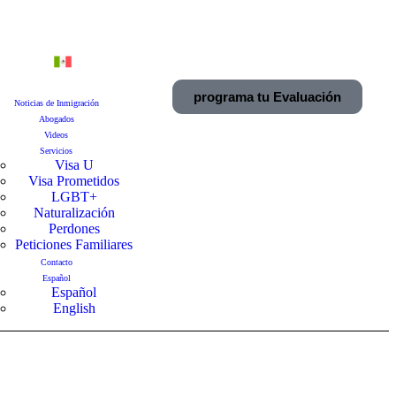
-910-8244
+52 614 980 4063
info@juradograham.com
programa tu Evaluación
Noticias de Inmigración
Abogados
Videos
Servicios
Visa U
Visa Prometidos
LGBT+
Naturalización
Perdones
Peticiones Familiares
Contacto
Español
Español
English