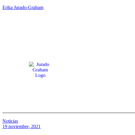
Erika Jurado-Graham
Te ayudamos a regularizar tu estatus migratorio para que vivas co
Noticias
19 noviembre, 2021