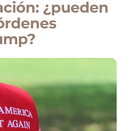
ación: ¿pueden
 órdenes
rump?