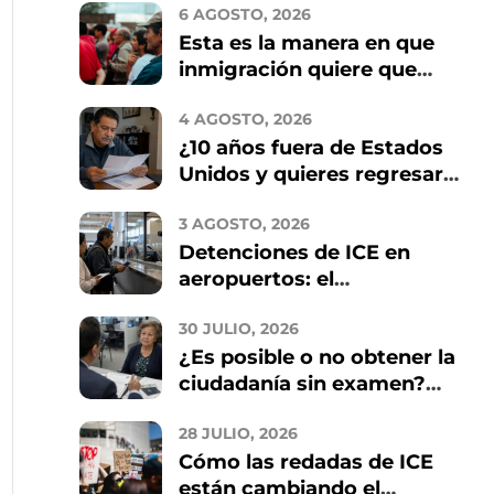
6 AGOSTO, 2026
Esta es la manera en que
inmigración quiere que
arregles tu residencia en
4 AGOSTO, 2026
2026
¿10 años fuera de Estados
Unidos y quieres regresar?
Estos son los riesgos que
3 AGOSTO, 2026
debes conocer
Detenciones de ICE en
aeropuertos: el
intercambio de datos con
30 JULIO, 2026
TSA y qué implica para los
¿Es posible o no obtener la
inmigrantes
ciudadanía sin examen?
Quién califica y cómo
28 JULIO, 2026
evitar estafas
Cómo las redadas de ICE
están cambiando el