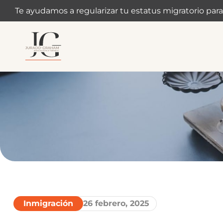
Te ayudamos a regularizar tu estatus migratorio para
Inmigración
26 febrero, 2025