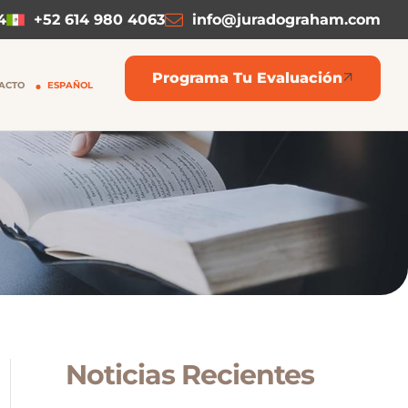
4
+52 614 980 4063
info@juradograham.com
Programa Tu Evaluación
ACTO
ESPAÑOL
Noticias Recientes