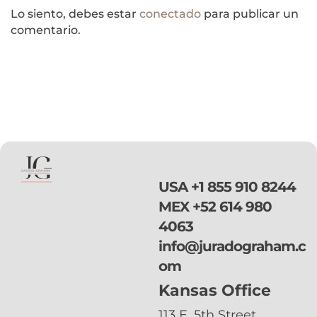
Lo siento, debes estar
conectado
para publicar un
comentario.
USA
+1 855 910 8244
MEX
+52 614 980
4063
info@juradograham.c
om
Kansas Office
113 E. 5th Street