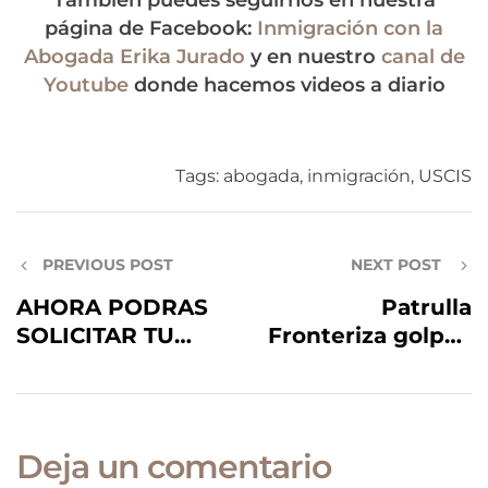
También puedes seguirnos en nuestra
página de Facebook:
Inmigración con la
Abogada Erika Jurado
y en nuestro
canal de
Youtube
donde hacemos videos a diario
Tags:
abogada
,
inmigración
,
USCIS
PREVIOUS POST
NEXT POST
AHORA PODRAS
Patrulla
SOLICITAR TU
Fronteriza golpea
TARJETA DE
brutalmente a
SEGURO EN LA
migrantes
APLICACION QUE
centroamericanos
LLENES CON
con látigos
Deja un comentario
INMIGRACION