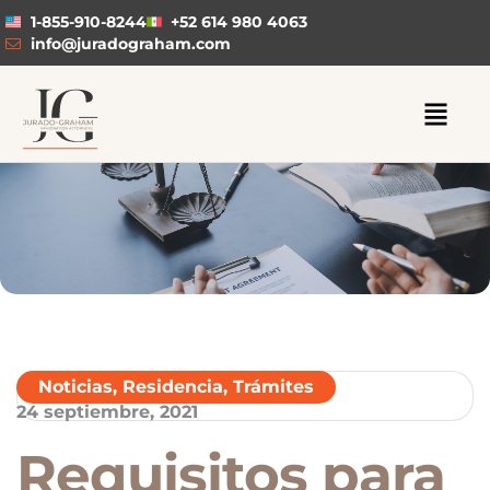
1-855-910-8244
+52 614 980 4063
info@juradograham.com
Noticias
,
Residencia
,
Trámites
24 septiembre, 2021
Requisitos para